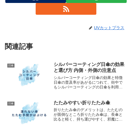
UVカットプラス
関連記事
シルバーコーティング日傘の効果
日傘
と選び方 内側・外側の注意点
シルバーコーティング日傘の効果と特徴
日傘の普及率があがるにつれて、街中で
もシルバーコーティングの日傘を利用さ
れている方を見かける機会が増えてきま
した。シルバーコーティング日傘には、
どのような特徴があるのでしょうか。選
たたみやすい折りたたみ傘
日傘
ぶ際のポイントとして、こ...
折りたたみ傘のデメリットは、たたむの
が面倒なところ折りたたみ傘は、長傘と
比ると軽く、持ち運びやすく、邪魔にな
りづらいため人気です。そんな折りたた
み傘ですが、たたむのは面倒だったり、