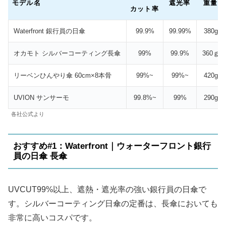
モデル名
遮光率
重量
カット率
Waterfront 銀行員の日傘
99.9%
99.99%
380g
オカモト シルバーコーティング長傘
99%
99.9%
360ｇ
リーベンひんやり傘 60cm×8本骨
99%~
99%~
420g
UVION サンサーモ
99.8%~
99%
290g
各社公式より
おすすめ#1：Waterfront｜ウォーターフロント銀行
員の日傘 長傘
UVCUT99%以上、遮熱・遮光率の強い銀行員の日傘で
す。シルバーコーティング日傘の定番は、長傘においても
非常に高いコスパです。