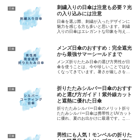
雨の日に手が濡れてしまうことに悩んだ
りする方は多いでしょう。...
刺繍入りの日傘は注意も必要？光
日傘
の入り込みには注意
日傘を選ぶ際、刺繍が入ったデザインに
魅力を感じる方も多いと思います。刺繍
入りの日傘はエレガントな印象を与え、
ファッションにアクセントを加えること
ができます。しかし、実用的な面では注
意が必要です。刺繍は日傘の生地にステ
メンズ日傘のおすすめ：完全遮光
日傘
ッチが施されているため、...
から最強サマーシールドまで
メンズ折りたたみ日傘の選び方男性が日
傘を使うことは、今や珍しいことではな
くなってきています。暑さが厳しさを増
す中で、しっかりとした紫外線対策は健
康管理や快適な外出には欠かせません。
特に折りたたみタイプの日傘は、持ち運
折りたたみシルバー日傘のおすす
日傘
びが便利で、外出中に必要...
めと選び方ガイド！紫外線カット
と遮熱に優れた日傘
折りたたみシルバー日傘のメリット折り
たたみシルバー日傘は携帯性とUVカット
に優れ、夏のお出かけに最適です。この
記事では、選び方のポイントと人気商品
を徹底比較します。プロモーションを含
みます。持ち運びやすさと収納性折りた
男性にも人気！モンベルの折りた
日傘
たみシルバー日傘は、コ...