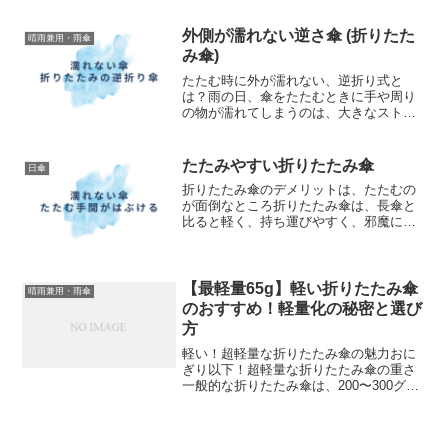
選び方に関する情報をお届けします。ま
た、人気ブランドの商品もご紹介しま
外側が濡れない逆さ傘 (折りたた
晴雨兼用・雨傘
す。プロモーションを含みま...
み傘)
たたむ時に外が濡れない、逆折り式と
は？雨の日、傘をたたむときに手や周り
の物が濡れてしまうのは、大きなストレ
スになります。たたむときに濡れない折
りたたみ傘は、逆折り式になっており、
閉じたときに濡れた面が内側に折りたた
たたみやすい折りたたみ傘
日傘
まれる構造の傘です。通常の...
折りたたみ傘のデメリットは、たたむの
が面倒なところ折りたたみ傘は、長傘と
比ると軽く、持ち運びやすく、邪魔にな
りづらいため人気です。そんな折りたた
み傘ですが、たたむのは面倒だったり、
雨の日に手が濡れてしまうことに悩んだ
りする方は多いでしょう。...
【最軽量65g】軽い折りたたみ傘
晴雨兼用・雨傘
のおすすめ！軽量化の秘密と選び
方
軽い！超軽量な折りたたみ傘の魅力おに
ぎり以下！超軽量な折りたたみ傘の重さ
一般的な折りたたみ傘は、200〜300グラ
ムが標準的な重量ですが、100グラム以下
のモデルは「超軽量」とされ、持ち運び
やすさが最大の魅力です。コンビニのお