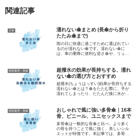
関連記事
濡れない傘まとめ (長傘から折り
日傘
たたみ傘まで)
雨の日に快適に過ごすために選ばれてい
るのが濡れない傘です。濡れない傘に
は、車の乗降に便利な逆さ傘や、リュッ
クが濡れない傘、自動で回転するためた
たむ必要がない傘など、多くのタイプが
あります。本記事では、濡れない傘のタ
超撥水の効果が長持ちする、濡れ
晴雨兼用・雨傘
イプ別の特徴についてまとめ...
ない傘の選び方とおすすめ
超撥水(ちょうはっすい)効果が長持ちする
濡れない傘とは？傘をたたむ際に、手が
濡れてしまったり、たたんだ後に水が服
についたり床に落ちたり、あるいは他の
人を濡らしてしまったりした経験をされ
た方は多いと思います。そんな雨の日に
おしゃれで風に強い多骨傘｜16本
晴雨兼用・雨傘
「濡れない傘」として...
骨、ビニール、ユニセックスまで
多骨傘は一般的な長傘と比べ、より多く
の骨を持つことで風に強く、美しいシル
エットが特徴です。本記事では、多骨傘
の魅力、種類、素材、デザイン、そして